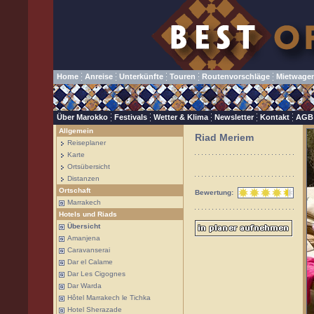
Home
Anreise
Unterkünfte
Touren
Routenvorschläge
Mietwage
Über Marokko
Festivals
Wetter & Klima
Newsletter
Kontakt
AGB
Allgemein
Riad Meriem
Reiseplaner
Karte
Ortsübersicht
Distanzen
Ortschaft
Bewertung:
Marrakech
Hotels und Riads
Übersicht
Amanjena
Caravanserai
Dar el Calame
Dar Les Cigognes
Dar Warda
Hôtel Marrakech le Tichka
Hotel Sherazade