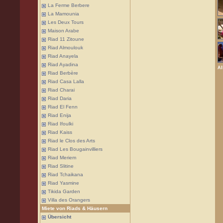
La Ferme Berbere
La Mamounia
Les Deux Tours
Maison Arabe
Riad 11 Zitoune
Riad Almoulouk
Riad Anayela
Riad Ayadina
Al
Riad Berbère
Riad Casa Lalla
Riad Charai
Riad Daria
Riad El Fenn
Riad Enija
Riad Ifoulki
Riad Kaiss
Riad le Clos des Arts
Riad Les Bougainvilliers
Riad Meriem
Riad Slitine
Riad Tchaikana
Riad Yasmine
Tikida Garden
Villa des Orangers
Miete von Riads & Häusern
Übersicht